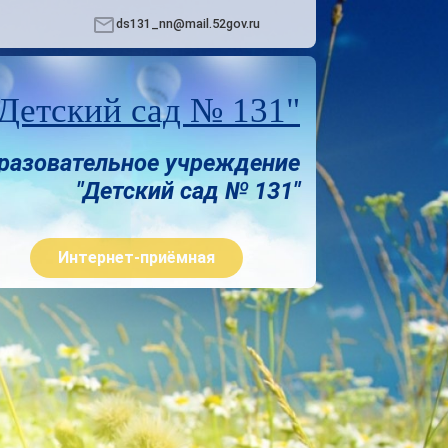
ds131_nn@mail.52gov.ru
етский сад № 131"
разовательное учреждение
"Детский сад № 131"
Интернет-приёмная