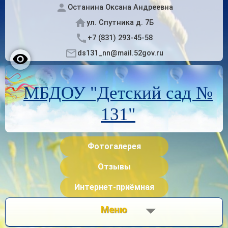
Останина Оксана Андреевна
ул. Спутника д. 7Б
+7 (831) 293-45-58
ds131_nn@mail.52gov.ru
МБДОУ "Детский сад №
131"
Фотогалерея
Отзывы
Интернет-приёмная
Меню