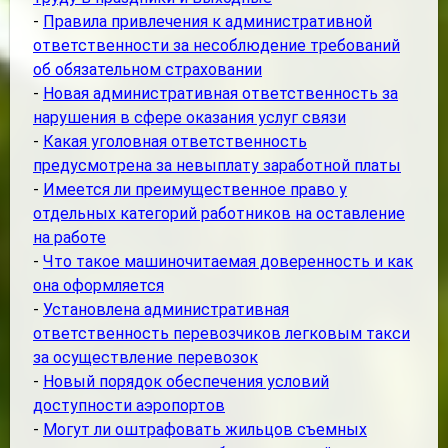
-
Правила привлечения к административной
ответственности за несоблюдение требований
об обязательном страховании
-
Новая административная ответственность за
нарушения в сфере оказания услуг связи
-
Какая уголовная ответственность
предусмотрена за невыплату заработной платы
-
Имеется ли преимущественное право у
отдельных категорий работников на оставление
на работе
-
Что такое машиночитаемая доверенность и как
она оформляется
-
Установлена административная
ответственность перевозчиков легковым такси
за осуществление перевозок
-
Новый порядок обеспечения условий
доступности аэропортов
-
Могут ли оштрафовать жильцов съемных