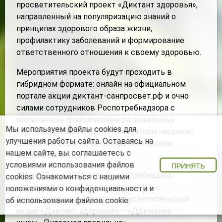
просветительский проект «Диктант здоровья»,
направленный на популяризацию знаний о
принципах здорового образа жизни,
профилактику заболеваний и формирование
ответственного отношения к своему здоровью.
Мероприятия проекта будут проходить в
гибридном формате: онлайн на официальном
портале акции диктант-санпросвет.рф и очно
силами сотрудников Роспотребнадзора с
возможным привлечением региональных
Мы используем файлы cookies для
партнеров проекта (ВОД «Волонтеры-медики»,
улучшения работы сайта. Оставаясь на
Движение первых, региональные органы
нашем сайте, вы соглашаетесь с
образования и др.).
условиями использования файлов
ПРИНЯТЬ
С 4 по 22 мая 2026 года Роспотребнадзор
cookies. Ознакомиться с нашими
запускает второй тематический трек
положениями о конфиденциальности
и
Всероссийской санитарно-просветительской
об использовании файлов cookie
.
акции «Диктант здоровья» – «Движение –