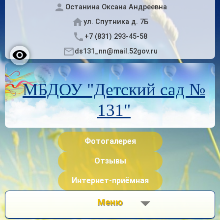
Останина Оксана Андреевна
ул. Спутника д. 7Б
+7 (831) 293-45-58
ds131_nn@mail.52gov.ru
МБДОУ "Детский сад №
131"
Фотогалерея
Отзывы
Интернет-приёмная
Меню