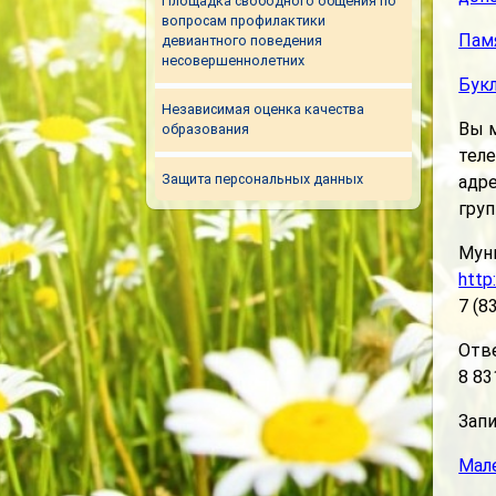
Площадка свободного общения по
вопросам профилактики
Памя
девиантного поведения
несовершеннолетних
Букл
Независимая оценка качества
Вы м
образования
теле
Защита персональных данных
адре
груп
Мун
http
7 (8
Отв
8 83
Запи
Мал