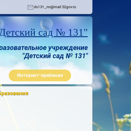
ds131_nn@mail.52gov.ru
етский сад № 131"
разовательное учреждение
"Детский сад № 131"
Интернет-приёмная
бразования