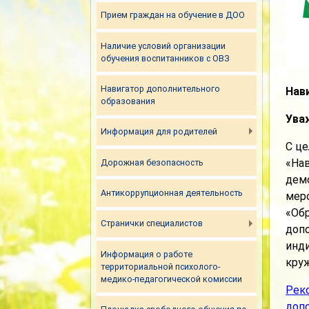
Прием граждан на обучение в ДОО
Наличие условий организации
обучения воспитанников с ОВЗ
Навигатор дополнительного
Нав
образования
Ува
Информация для родителей
С ц
«Нав
Дорожная безопасность
дем
Антикоррупционная деятельность
мер
«Обр
Странички специалистов
доп
инди
Информация о работе
кру
территориальной психолого-
медико-педагогической комиссии
Реко
допо