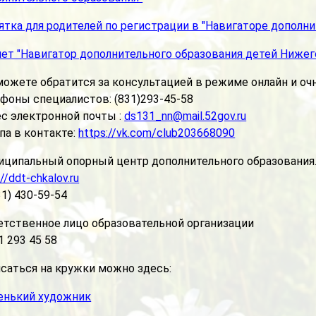
тка для родителей по регистрации в "Навигаторе дополни
ет "Навигатор дополнительного образования детей Нижег
ожете обратится за консультацией в режиме онлайн и оч
фоны специалистов: (831)293-45-58
с электронной почты :
ds131_nn@mail.52gov.ru
па в контакте:
https://vk.com/club203668090
иципальный опорный центр дополнительного образования
://ddt-chkalov.ru
31) 430-59-54
етственное лицо образовательной организации
1 293 45 58
саться на кружки можно здесь:
енький художник