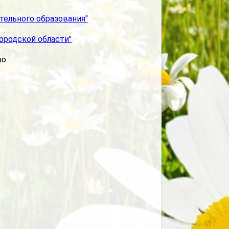
тельного образования"
ородской области"
но
.