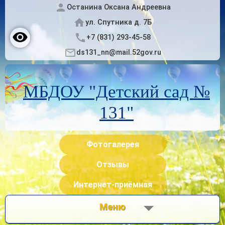
Останина Оксана Андреевна
ул. Спутника д. 7Б
+7 (831) 293-45-58
ds131_nn@mail.52gov.ru
МБДОУ "Детский сад №
131"
Фотогалерея
Отзывы
Интернет-приёмная
Меню