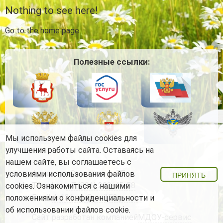
Nothing to see here!
Go to the home page
Полезные ссылки:
Мы используем файлы cookies для
улучшения работы сайта. Оставаясь на
нашем сайте, вы соглашаетесь с
Адрес:
ул. Спутника д. 7Б
условиями использования файлов
ПРИНЯТЬ
Телефон:
+7 (831) 293-45-58
cookies. Ознакомиться с нашими
Email:
ds131_nn@mail.52gov.ru
положениями о конфиденциальности
и
об использовании файлов cookie
.
Сайт разработан компанией
МДОУ-сервис